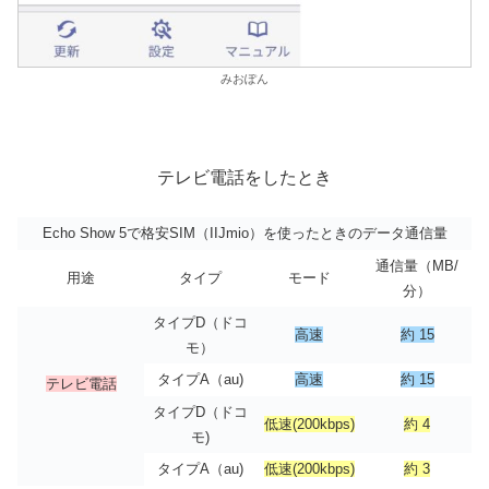
みおぽん
テレビ電話をしたとき
Echo Show 5で格安SIM（IIJmio）を使ったときのデータ通信量
通信量（MB/
用途
タイプ
モード
分）
タイプD（ドコ
高速
約 15
モ）
タイプA（au)
高速
約 15
テレビ電話
タイプD（ドコ
低速(200kbps)
約 4
モ)
タイプA（au)
低速(200kbps)
約 3