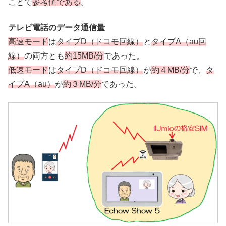
ことで
参考値である
。
テレビ電話のデータ通信量
高速モード
は
タイプD（ドコモ回線）
と
タイプA（au回
線）
の両方とも
約15MB/分
であった。
低速モード
は
タイプD（ドコモ回線）
が
約４MB/分
で、
タ
イプA（au）
が
約３MB/分
であった。