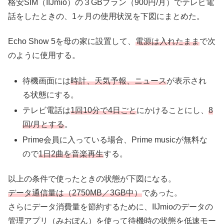
格安SIM（IIJmio）の３GBプラン（900円/月）でテレビ電
話をしたときの、1ヶ月の使用状況を下図にまとめた。
Echo Show 5を母の家に設置して、
電源は入れたまま
で次
のように使用する。
待機画面には
時計、天気予報、ニュース
が表示され
る状態にする。
テレビ電話は
1回10分で4日ごと
にかけることにし、
8
回/月とする
。
Prime会員に入っている場合、Prime musicが無料な
ので
1日2曲を音楽再生
する。
以上の条件で使ったときの状態が下図になる。
データ通信量は（2750MB／3GB中）
であった。
さらにデータ消費量を節約するために、IIJmioのデータの
管理アプリ（みおぽん）を使って待機時の状態を低速モー