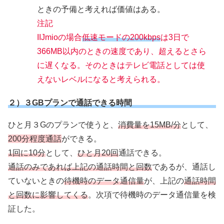
ときの予備と考えれば価値はある。
注記
IIJmioの場合
低速モードの200kbps
は3日で
366MB以内のときの速度であり、超えるとさら
に遅くなる。そのときはテレビ電話としては使
えないレベルになると考えられる。
２）３GBプランで通話できる時間
ひと月３Gのプランで使うと、
消費量を15MB/分
として、
200分程度通話
ができる。
1回に10分
として、
ひと月20回
通話できる。
通話のみであれば上記の通話時間と回数
であるが、通話し
ていないときの
待機時のデータ通信量
が、上記の
通話時間
と回数に影響してくる
。次項で待機時のデータ通信量を検
証した。