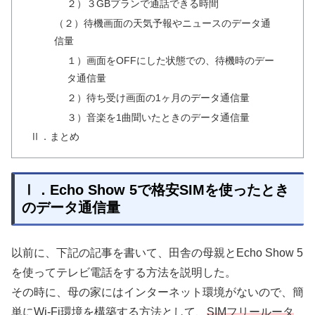
２）３GBプランで通話できる時間
（２）待機画面の天気予報やニュースのデータ通
信量
１）画面をOFFにした状態での、待機時のデー
タ通信量
２）待ち受け画面の1ヶ月のデータ通信量
３）音楽を1曲聞いたときのデータ通信量
Ⅱ．まとめ
Ⅰ．Echo Show 5で格安SIMを使ったとき
のデータ通信量
以前に、下記の記事を書いて、田舎の母親とEcho Show 5
を使ってテレビ電話をする方法を説明した。
その時に、母の家にはインターネット環境がないので、簡
単にWi-Fi環境を構築する方法として、
SIMフリールータ