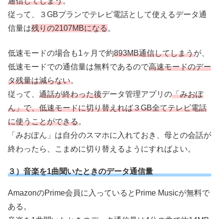
通信してしまう
。
従って、３GBプランでテレビ電話として使えるデータ通
信量は
残りの2107MBになる
。
低速モードの場合も1ヶ月で約
893MB通信してしまう
が、
低速モードでの通信量は無料であるので
高速モードのデー
タ残量は減らない
。
従って、
通話が終わった後
データ管理アプリの
「みおぽ
ん」で、低速モードに切り替えれば３GB全てテレビ電話
に使うことができる
。
「みおぽん」は自分のスマホに入れておき、母との会話が
終わったら、こまめに切り替えるようにすればよい。
３）音楽を1曲聞いたときのデータ通信量
AmazonのPrime会員に入っているとPrime Musicが無料で
ある。