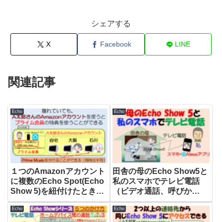
シェアする
X
Facebook
LINE
関連記事
Echo
Echo
１つのAmazonアカウント
田舎の母のEcho Show5と
に複数のEcho Spot(Echo
私のスマホでテレビ電話
Show 5)を紐付けたときの
（ビデオ通話、呼びか
メリット
け）、これでオンライン帰
Echo
Echo
省だ！