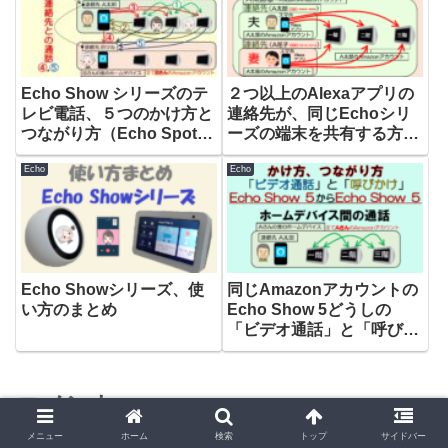
Echo Show シリーズのテ
２つ以上のAlexaアプリの
レビ電話、５つのかけ方と
連絡先が、同じEchoシリ
つながり方（Echo Spot,
ーズの端末を共有する方法
Echo Show 5,Echo Show
（家族の連絡先が同じ
Echo
Echo
8,Echo Show 10）
Echo Show 5にアクセス
できる）
Echo Showシリーズ、使
同じAmazonアカウントの
い方のまとめ
Echo Show 5どうしの
「ビデオ通話」と「呼びか
け」
コメント
メニュー
ホーム
検索
トップ
サイドバー