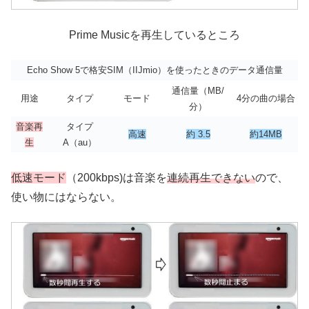
Prime Musicを再生しているところ
Echo Show 5で格安SIM（IIJmio）を使ったときのデータ通信量
通信量（MB/
用途
タイプ
モード
4分の曲の場合
分）
音楽再
タイプ
高速
約 3.5
約14MB
生
A（au）
低速モード
（200kbps)は音楽を
連続再生できない
ので、
使い物にはならない。