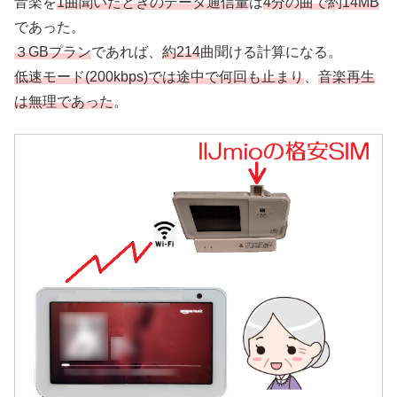
音楽を
1曲聞いたときのデータ通信量
は
4分の曲で約14MB
であった。
３GBプラン
であれば、
約214
曲聞ける計算になる。
低速モード(200kbps)では途中で何回も止まり
、
音楽再生
は無理であった
。