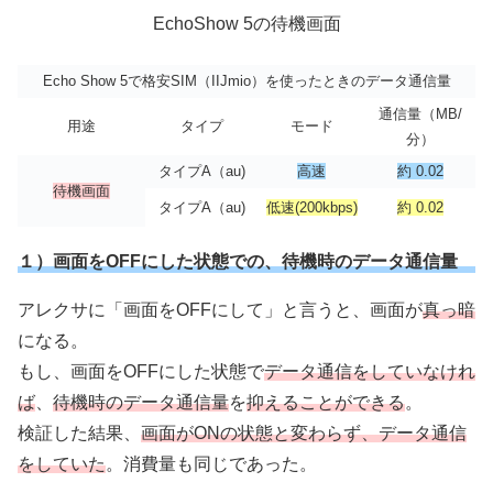
EchoShow 5の待機画面
Echo Show 5で格安SIM（IIJmio）を使ったときのデータ通信量
通信量（MB/
用途
タイプ
モード
分）
タイプA（au)
高速
約 0.02
待機画面
タイプA（au)
低速(200kbps)
約 0.02
１）画面をOFFにした状態での、待機時のデータ通信量
アレクサに「画面をOFFにして」と言うと、画面が
真っ暗
になる。
もし、画面をOFFにした状態で
データ通信をしていなけれ
ば
、
待機時のデータ通信量
を
抑えることができる
。
検証した結果、
画面がONの状態と変わらず、データ通信
をしていた
。消費量も同じであった。