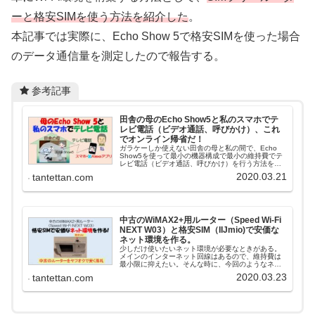
ーと格安SIMを使う方法を紹介した
。
本記事では実際に、Echo Show 5で格安SIMを使った場合
のデータ通信量を測定したので報告する。
参考記事
田舎の母のEcho Show5と私のスマホでテ
レビ電話（ビデオ通話、呼びかけ）、これ
でオンライン帰省だ！
ガラケーしか使えない田舎の母と私の間で、Echo
Show5を使って最小の機器構成で最小の維持費でテ
レビ電話（ビデオ通話、呼びかけ）を行う方法を検
討する。
2020.03.21
tantettan.com
中古のWiMAX2+用ルーター（Speed Wi-Fi
NEXT W03）と格安SIM（IIJmio)で安価な
ネット環境を作る。
少しだけ使いたいネット環境が必要なときがある。
メインのインターネット回線はあるので、維持費は
最小限に抑えたい。そんな時に、今回のようなネッ
ト環境を構築することで初期費用も維持費も非常に
2020.03.23
tantettan.com
安価にすることができる。