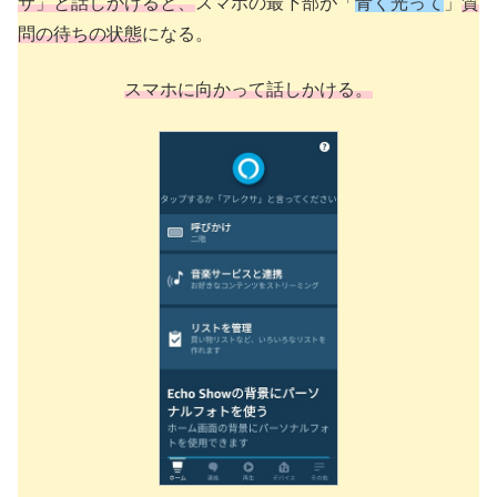
サ」と話しかけると、
スマホの最下部が「
青く光って
」
質
問の待ちの状態
になる。
スマホに向かって話しかける。